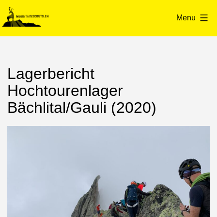
Skip
to
Menu
content
mountainscouts.ch
Lagerbericht
Hochtourenlager
Bächlital/Gauli (2020)