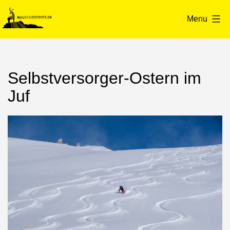
Skip
to
Menu
content
mountainscouts.ch
Selbstversorger-Ostern im
Juf