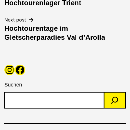
Hochtourenlager Trient
Navigation
Next post
Hochtourentage im
Gletscherparadies Val d’Arolla
Instagram
Facebook
Suchen