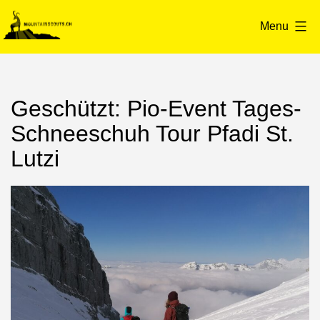
Skip
to
Menu
content
mountainscouts.ch
Geschützt: Pio-Event Tages-
Schneeschuh Tour Pfadi St.
Lutzi